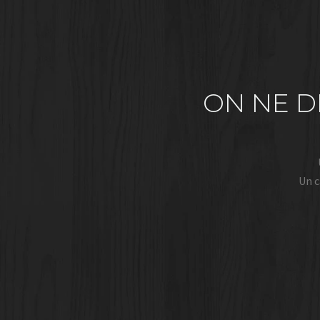
ON NE D
Un c