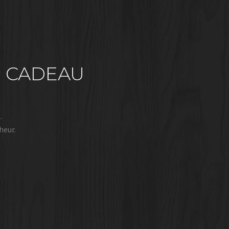
N CADEAU
.
heur.