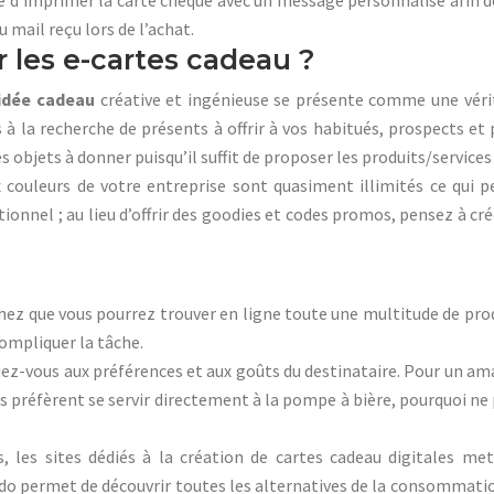
le d’imprimer la carte chèque avec un message personnalisé afin de
 mail reçu lors de l’achat.
r les e-cartes cadeau ?
idée cadeau
créative et ingénieuse se présente comme une vérita
s à la recherche de présents à offrir à vos habitués, prospects et
es objets à donner puisqu’il suffit de proposer les produits/service
couleurs de votre entreprise sont quasiment illimités ce qui p
omotionnel ; au lieu d’offrir des goodies et codes promos, pensez à 
chez que vous pourrez trouver en ligne toute une multitude de produi
compliquer la tâche.
: fiez-vous aux préférences et aux goûts du destinataire. Pour un 
s préfèrent se servir directement à la pompe à bière, pourquoi ne pa
, les sites dédiés à la création de cartes cadeau digitales me
’Kdo permet de découvrir toutes les alternatives de la consommatio