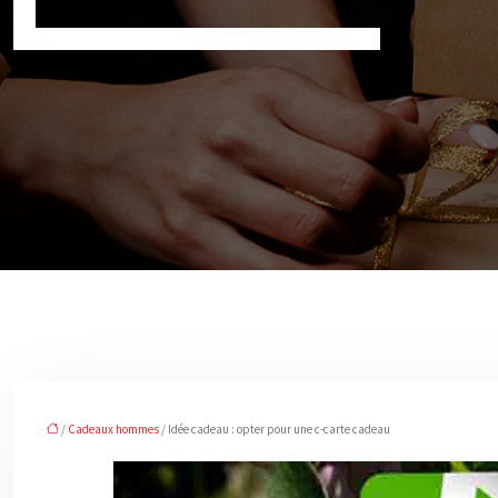
/
Cadeaux hommes
/ Idée cadeau : opter pour une c-carte cadeau