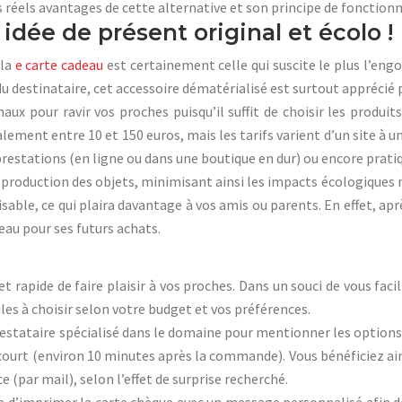
s réels avantages de cette alternative et son principe de fonctio
idée de présent original et écolo !
 la
e carte cadeau
est certainement celle qui suscite le plus l’
u destinataire, cet accessoire dématérialisé est surtout apprécié 
ux pour ravir vos proches puisqu’il suffit de choisir les produits,
ment entre 10 et 150 euros, mais les tarifs varient d’un site à un 
restations (en ligne ou dans une boutique en dur) ou encore pratiqu
a production des objets, minimisant ainsi les impacts écologiques 
isable, ce qui plaira davantage à vos amis ou parents. En effet, apr
eau pour ses futurs achats.
t rapide de faire plaisir à vos proches. Dans un souci de vous facil
es à choisir selon votre budget et vos préférences.
estataire spécialisé dans le domaine pour mentionner les options 
 court (environ 10 minutes après la commande). Vous bénéficiez ai
e (par mail), selon l’effet de surprise recherché.