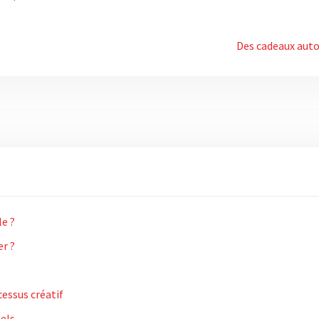
Des cadeaux autou
le ?
er ?
cessus créatif
nels