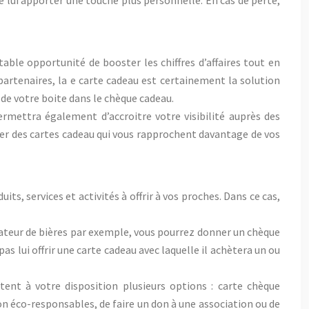
 lui apporter une touche plus personnelle. En cas de perte,
ble opportunité de booster les chiffres d’affaires tout en
 partenaires, la e carte cadeau est certainement la solution
s de votre boite dans le chèque cadeau.
ermettra également d’accroitre votre visibilité auprès des
créer des cartes cadeau qui vous rapprochent davantage de vos
ts, services et activités à offrir à vos proches. Dans ce cas,
amateur de bières par exemple, vous pourrez donner un chèque
s lui offrir une carte cadeau avec laquelle il achètera un ou
ttent à votre disposition plusieurs options : carte chèque
n éco-responsables, de faire un don à une association ou de