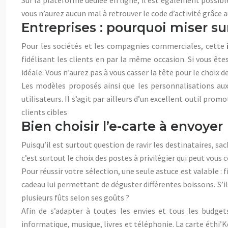
Sur la plateforme dédiée en ligne, il est également possib
vous n’aurez aucun mal à retrouver le code d’activité grâce au
Entreprises : pourquoi miser su
Pour les sociétés et les compagnies commerciales, cette
fidélisant les clients en par la même occasion. Si vous ête
idéale. Vous n’aurez pas à vous casser la tête pour le choix d
Les modèles proposés ainsi que les personnalisations aux 
utilisateurs. Il s’agit par ailleurs d’un excellent outil pr
clients cibles
Bien choisir l’e-carte à envoyer
Puisqu’il est surtout question de ravir les destinataires, sa
c’est surtout le choix des postes à privilégier qui peut vous 
Pour réussir votre sélection, une seule astuce est valable 
cadeau lui permettant de déguster différentes boissons. S’il
plusieurs fûts selon ses goûts ?
Afin de s’adapter à toutes les envies et tous les budgets
informatique, musique, livres et téléphonie. La carte éthi